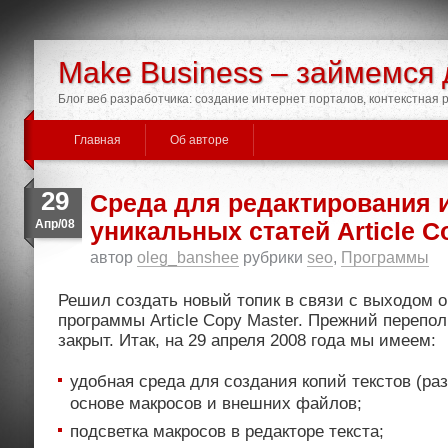
Make Business – займемся 
Блог веб разработчика: создание интернет порталов, контекстная
Главная
Об авторе
29
Среда для редактирования и
Апр/08
уникальных статей Article C
автор
oleg_banshee
рубрики
seo
,
Программы
Решил создать новый топик в связи с выходом 
программы Article Copy Master. Прежний перепо
закрыт. Итак, на 29 апреля 2008 года мы имеем:
удобная среда для создания копий текстов (ра
основе макросов и внешних файлов;
подсветка макросов в редакторе текста;