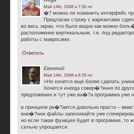
Май 14th, 2008 в 7:55 пп
�? можно ли изменить интерфейс п
Предлагаю строку с вариантами сдел
во весь экран, что было видно как можно бол
расположение вертикальным, т.е. под редактор
работы с макросами.
Ответить
Евгений
Май 14th, 2008 в 8:29 пп
>Но хочется еще более сделать уника
Хочется иногда совер�?енно по друг
предложение и тут уже ва�?а программа уже н
в принципе ре�?ается довольно просто – вмес
вне�?нии файлы запихивайте уже сгенериров
но если такая функция будет в программе, то ж
сильно упрощается.