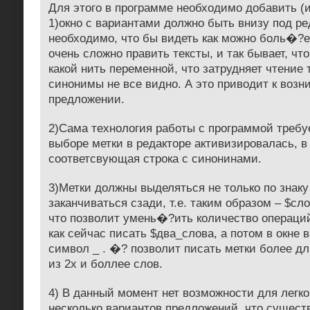
Для этого в программе необходимо добавить (
1)окно с вариантами должно быть внизу под ре
необходимо, что бы видеть как можно боль�?
очень сложно править тексты, и так бывает, чт
какой нить переменной, что затрудняет чтение т
синонимы не все видно. А это приводит к воз
предложении.
2)Сама технология работы с программой требуе
выборе метки в редакторе активизировалась, в
соответсвующая строка с синонинами.
3)Метки должны выделяться не только по знаку
заканчиваться сзади, т.е. таким образом – $сл
что позволит умень�?ить количество операций.
как сейчас писать $два_слова, а потом в окне 
символ _ . �? позволит писать метки более д
из 2х и боллее слов.
4) В данный момент нет возможности для легко
несколько вариантов предложений, что сущес