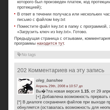
которого был произведен платеж, код протекци
протекцией);
В ответ в течении получаса или нескольких ча
письмо с файлом key.txt
Поместите файл key.txt в папку с программой, 
«Загрузить ключ из key.txt». Готово.
Предыдущая страница с отзывами, комментария
программы
находится тут
.
No tags
202 Комментариев на эту запись
oleg_banshee
Апрель 29th, 2008 в 10:57 дп
Вы�?ла новая версия
1.15
, от 29 апр
[+] Добавлена возможность прервать
[*] В диалоге сохранения файлов при выходе 
обнуляется (оставалась возможность для неоп