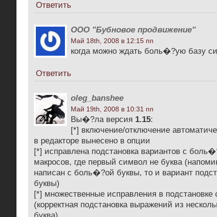
Ответить
ООО "Бубновое продвижение"
Май 18th, 2008 в 12:15 пп
когда можно ждать боль�?ую базу с
Ответить
oleg_banshee
Май 19th, 2008 в 10:31 пп
Вы�?ла версия
1.15
:
[*] включение/отключение автоматиче
в редакторе вынесено в опции
[*] исправлена подстановка вариантов с боль
макросов, где первый символ не буква (напоми
написан с боль�?ой буквы, то и вариант под
буквы)
[*] множественные исправления в подстановке
(корректная подстановка выражений из нескол
буква)