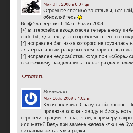
Май 9th, 2008 в 8:37 дп
Огромное спасибо за отзывы, баг най
обновляйтесь
Вы�?ла версия
1.14
от 9 мая 2008
[+] в итерфейсе ввода ключа теперь внизу пи�
code.txt, для тех, у кого проблемы с его нахож
[*] исправлен баг, из-за которого не грузилась 
альтернативным разделителем вариантов в ма
[*] исправлен недоработка, когда при «сборе»
по-прежнему разделялись только разделителе
Ответить
Вячеслав
Май 10th, 2008 в 4:02 пп
Ключ получил. Сразу такой вопрос: П
привязка ключа к харду и биосу, ест
перерегистрации ключа, если, к примеру накро
или мать? Ведь при замене железа ключ не буд
ситуации не так уж и редки.