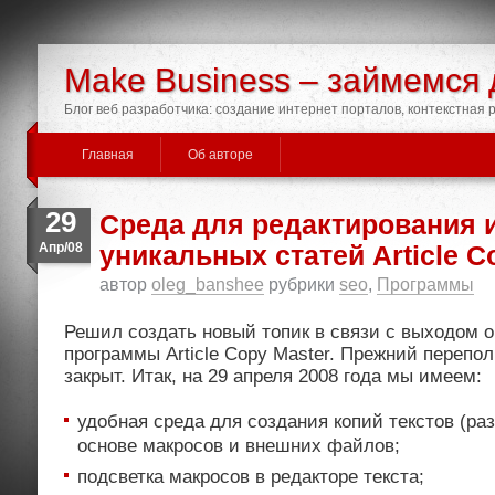
Make Business – займемся 
Блог веб разработчика: создание интернет порталов, контекстная
Главная
Об авторе
29
Среда для редактирования и
Апр/08
уникальных статей Article C
автор
oleg_banshee
рубрики
seo
,
Программы
Решил создать новый топик в связи с выходом 
программы Article Copy Master. Прежний перепо
закрыт. Итак, на 29 апреля 2008 года мы имеем:
удобная среда для создания копий текстов (ра
основе макросов и внешних файлов;
подсветка макросов в редакторе текста;