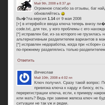
Май 9th, 2008 в 8:37 дп
Огромное спасибо за отзывы, баг най
обновляйтесь
Вы�?ла версия
1.14
от 9 мая 2008
[+] в итерфейсе ввода ключа теперь внизу пи�
code.txt, для тех, у кого проблемы с его нахож
[*] исправлен баг, из-за которого не грузилась 
альтернативным разделителем вариантов в ма
[*] исправлен недоработка, когда при «сборе»
по-прежнему разделялись только разделителе
Ответить
Вячеслав
Май 10th, 2008 в 4:02 пп
Ключ получил. Сразу такой вопрос: П
привязка ключа к харду и биосу, ест
перерегистрации ключа, если, к примеру накро
или мать? Ведь при замене железа ключ не буд
ситуации не так уж и редки.