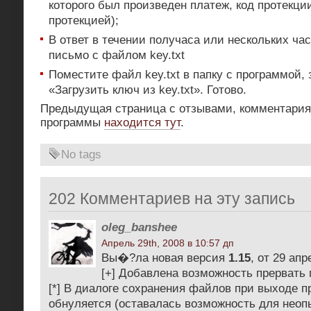
которого был произведен платеж, код протекци
протекцией);
В ответ в течении получаса или нескольких ча
письмо с файлом key.txt
Поместите файл key.txt в папку с программой, 
«Загрузить ключ из key.txt». Готово.
Предыдущая страница с отзывами, комментария
программы
находится тут
.
No tags
202 Комментариев на эту запись
oleg_banshee
Апрель 29th, 2008 в 10:57 дп
Вы�?ла новая версия
1.15
, от 29 апр
[+] Добавлена возможность прервать
[*] В диалоге сохранения файлов при выходе 
обнуляется (оставалась возможность для неоп