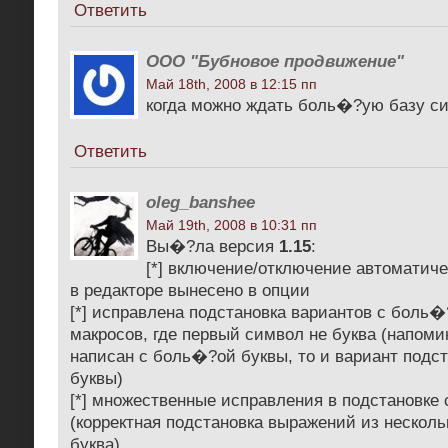
Ответить
ООО "Бубновое продвижение"
Май 18th, 2008 в 12:15 пп
когда можно ждать боль�?ую базу с
Ответить
oleg_banshee
Май 19th, 2008 в 10:31 пп
Вы�?ла версия
1.15
:
[*] включение/отключение автоматиче
в редакторе вынесено в опции
[*] исправлена подстановка вариантов с боль
макросов, где первый символ не буква (напоми
написан с боль�?ой буквы, то и вариант под
буквы)
[*] множественные исправления в подстановке
(корректная подстановка выражений из нескол
буква)