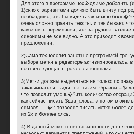
Для этого в программе необходимо добавить (
1)окно с вариантами должно быть внизу под ре
необходимо, что бы видеть как можно боль�?
очень сложно править тексты, и так бывает, чт
какой нить переменной, что затрудняет чтение т
синонимы не все видно. А это приводит к воз
предложении.
2)Сама технология работы с программой требуе
выборе метки в редакторе активизировалась, в
соответсвующая строка с синонинами.
3)Метки должны выделяться не только по знаку
заканчиваться сзади, т.е. таким образом – $сл
что позволит умень�?ить количество операций.
как сейчас писать $два_слова, а потом в окне 
символ _ . �? позволит писать метки более д
из 2х и боллее слов.
4) В данный момент нет возможности для легко
несколько вариантов предложений, что сущес