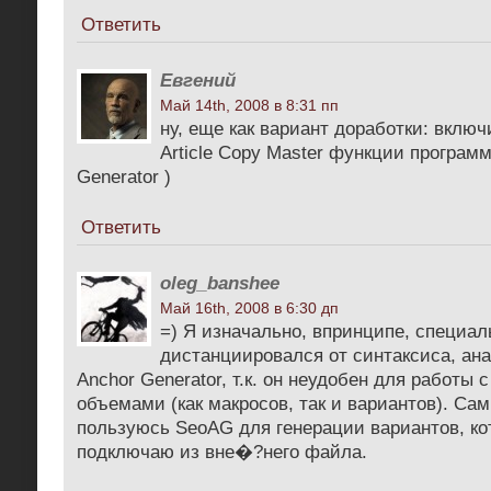
Ответить
Евгений
Май 14th, 2008 в 8:31 пп
ну, еще как вариант доработки: вклю
Article Copy Master функции програм
Generator )
Ответить
oleg_banshee
Май 16th, 2008 в 6:30 дп
=) Я изначально, впринципе, специал
дистанциировался от синтаксиса, ан
Anchor Generator, т.к. он неудобен для работы
объемами (как макросов, так и вариантов). Са
пользуюсь SeoAG для генерации вариантов, ко
подключаю из вне�?него файла.