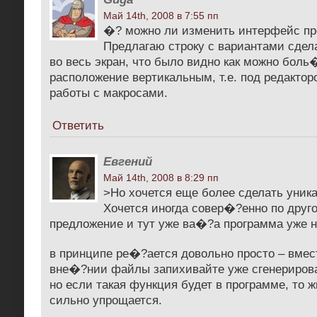
Май 14th, 2008 в 7:55 пп
�? можно ли изменить интерфейс п
Предлагаю строку с вариантами сдел
во весь экран, что было видно как можно бол
расположение вертикальным, т.е. под редактор
работы с макросами.
Ответить
Евгений
Май 14th, 2008 в 8:29 пп
>Но хочется еще более сделать уника
Хочется иногда совер�?енно по друг
предложение и тут уже ва�?а программа уже н
в принципе ре�?ается довольно просто – вмес
вне�?нии файлы запихивайте уже сгенериров
но если такая функция будет в программе, то ж
сильно упрощается.