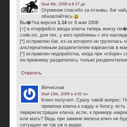
Май 9th, 2008 в 8:37 дп
Огромное спасибо за отзывы, баг най
обновляйтесь
Вы�?ла версия
1.14
от 9 мая 2008
[+] в итерфейсе ввода ключа теперь внизу пи�
code.txt, для тех, у кого проблемы с его нахож
[*] исправлен баг, из-за которого не грузилась 
альтернативным разделителем вариантов в ма
[*] исправлен недоработка, когда при «сборе»
по-прежнему разделялись только разделителе
Ответить
Вячеслав
Май 10th, 2008 в 4:02 пп
Ключ получил. Сразу такой вопрос: П
привязка ключа к харду и биосу, ест
перерегистрации ключа, если, к примеру накро
или мать? Ведь при замене железа ключ не буд
ситуации не так уж и редки.