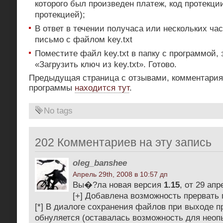
которого был произведен платеж, код протекци
протекцией);
В ответ в течении получаса или нескольких ча
письмо с файлом key.txt
Поместите файл key.txt в папку с программой, 
«Загрузить ключ из key.txt». Готово.
Предыдущая страница с отзывами, комментария
программы
находится тут
.
No tags
202 Комментариев на эту запись
oleg_banshee
Апрель 29th, 2008 в 10:57 дп
Вы�?ла новая версия
1.15
, от 29 апр
[+] Добавлена возможность прервать
[*] В диалоге сохранения файлов при выходе 
обнуляется (оставалась возможность для неоп