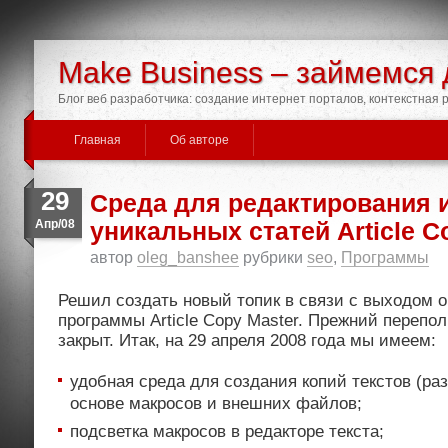
Make Business – займемся 
Блог веб разработчика: создание интернет порталов, контекстная
Главная
Об авторе
29
Среда для редактирования и
Апр/08
уникальных статей Article C
автор
oleg_banshee
рубрики
seo
,
Программы
Решил создать новый топик в связи с выходом 
программы Article Copy Master. Прежний перепо
закрыт. Итак, на 29 апреля 2008 года мы имеем:
удобная среда для создания копий текстов (ра
основе макросов и внешних файлов;
подсветка макросов в редакторе текста;