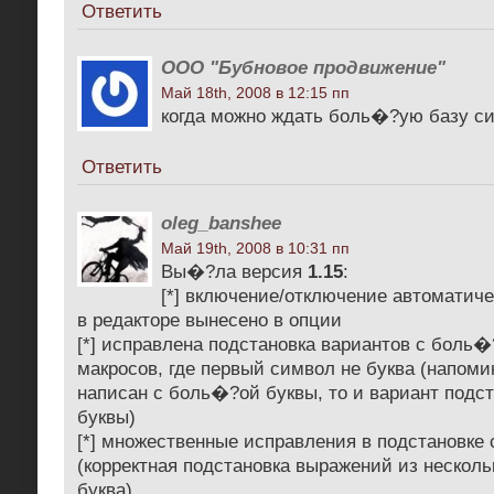
Ответить
ООО "Бубновое продвижение"
Май 18th, 2008 в 12:15 пп
когда можно ждать боль�?ую базу с
Ответить
oleg_banshee
Май 19th, 2008 в 10:31 пп
Вы�?ла версия
1.15
:
[*] включение/отключение автоматиче
в редакторе вынесено в опции
[*] исправлена подстановка вариантов с боль
макросов, где первый символ не буква (напоми
написан с боль�?ой буквы, то и вариант под
буквы)
[*] множественные исправления в подстановке
(корректная подстановка выражений из нескол
буква)