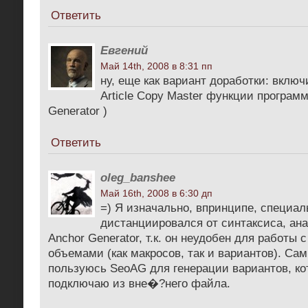
Ответить
Евгений
Май 14th, 2008 в 8:31 пп
ну, еще как вариант доработки: вклю
Article Copy Master функции програм
Generator )
Ответить
oleg_banshee
Май 16th, 2008 в 6:30 дп
=) Я изначально, впринципе, специал
дистанциировался от синтаксиса, ан
Anchor Generator, т.к. он неудобен для работы
объемами (как макросов, так и вариантов). Са
пользуюсь SeoAG для генерации вариантов, ко
подключаю из вне�?него файла.