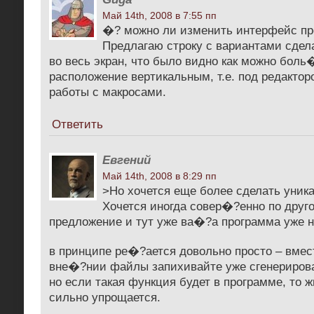
Май 14th, 2008 в 7:55 пп
�? можно ли изменить интерфейс п
Предлагаю строку с вариантами сдел
во весь экран, что было видно как можно бол
расположение вертикальным, т.е. под редактор
работы с макросами.
Ответить
Евгений
Май 14th, 2008 в 8:29 пп
>Но хочется еще более сделать уника
Хочется иногда совер�?енно по друг
предложение и тут уже ва�?а программа уже н
в принципе ре�?ается довольно просто – вмес
вне�?нии файлы запихивайте уже сгенериров
но если такая функция будет в программе, то ж
сильно упрощается.