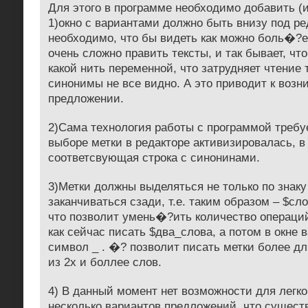
Для этого в программе необходимо добавить (
1)окно с вариантами должно быть внизу под ре
необходимо, что бы видеть как можно боль�?
очень сложно править тексты, и так бывает, чт
какой нить переменной, что затрудняет чтение т
синонимы не все видно. А это приводит к воз
предложении.
2)Сама технология работы с программой требуе
выборе метки в редакторе активизировалась, в
соответсвующая строка с синонинами.
3)Метки должны выделяться не только по знаку
заканчиваться сзади, т.е. таким образом – $сл
что позволит умень�?ить количество операций.
как сейчас писать $два_слова, а потом в окне 
символ _ . �? позволит писать метки более д
из 2х и боллее слов.
4) В данный момент нет возможности для легко
несколько вариантов предложений, что сущес