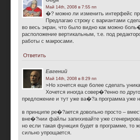
Май 14th, 2008 в 7:55 пп
�? можно ли изменить интерфейс п
Предлагаю строку с вариантами сдел
во весь экран, что было видно как можно бол
расположение вертикальным, т.е. под редактор
работы с макросами.
Ответить
Евгений
Май 14th, 2008 в 8:29 пп
>Но хочется еще более сделать уника
Хочется иногда совер�?енно по друг
предложение и тут уже ва�?а программа уже н
в принципе ре�?ается довольно просто – вмес
вне�?нии файлы запихивайте уже сгенериров
но если такая функция будет в программе, то ж
сильно упрощается.