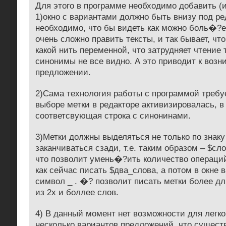
Для этого в программе необходимо добавить (
1)окно с вариантами должно быть внизу под ре
необходимо, что бы видеть как можно боль�?
очень сложно править тексты, и так бывает, чт
какой нить переменной, что затрудняет чтение т
синонимы не все видно. А это приводит к воз
предложении.
2)Сама технология работы с программой требуе
выборе метки в редакторе активизировалась, в
соответсвующая строка с синонинами.
3)Метки должны выделяться не только по знаку
заканчиваться сзади, т.е. таким образом – $сл
что позволит умень�?ить количество операций.
как сейчас писать $два_слова, а потом в окне 
символ _ . �? позволит писать метки более д
из 2х и боллее слов.
4) В данный момент нет возможности для легко
несколько вариантов предложений, что сущес