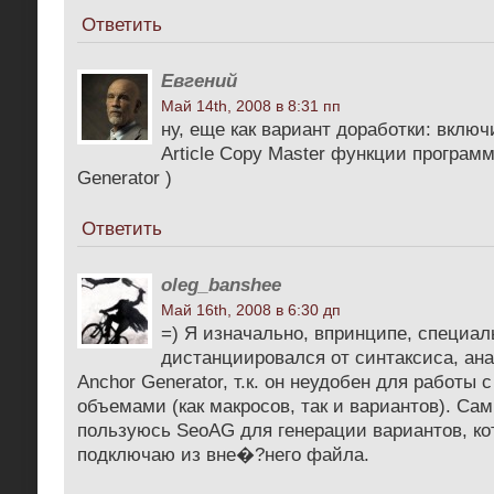
Ответить
Евгений
Май 14th, 2008 в 8:31 пп
ну, еще как вариант доработки: вклю
Article Copy Master функции програм
Generator )
Ответить
oleg_banshee
Май 16th, 2008 в 6:30 дп
=) Я изначально, впринципе, специал
дистанциировался от синтаксиса, ан
Anchor Generator, т.к. он неудобен для работы
объемами (как макросов, так и вариантов). Са
пользуюсь SeoAG для генерации вариантов, ко
подключаю из вне�?него файла.