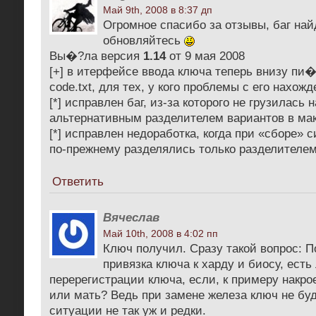
Май 9th, 2008 в 8:37 дп
Огромное спасибо за отзывы, баг най
обновляйтесь
Вы�?ла версия
1.14
от 9 мая 2008
[+] в итерфейсе ввода ключа теперь внизу пи�
code.txt, для тех, у кого проблемы с его нахож
[*] исправлен баг, из-за которого не грузилась 
альтернативным разделителем вариантов в ма
[*] исправлен недоработка, когда при «сборе»
по-прежнему разделялись только разделителе
Ответить
Вячеслав
Май 10th, 2008 в 4:02 пп
Ключ получил. Сразу такой вопрос: П
привязка ключа к харду и биосу, ест
перерегистрации ключа, если, к примеру накро
или мать? Ведь при замене железа ключ не буд
ситуации не так уж и редки.