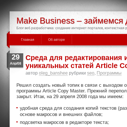
Make Business – займемся 
Блог веб разработчика: создание интернет порталов, контекстная
Главная
Об авторе
29
Среда для редактирования и
Апр/08
уникальных статей Article C
автор
oleg_banshee
рубрики
seo
,
Программы
Решил создать новый топик в связи с выходом 
программы Article Copy Master. Прежний перепо
закрыт. Итак, на 29 апреля 2008 года мы имеем:
удобная среда для создания копий текстов (ра
основе макросов и внешних файлов;
подсветка макросов в редакторе текста;