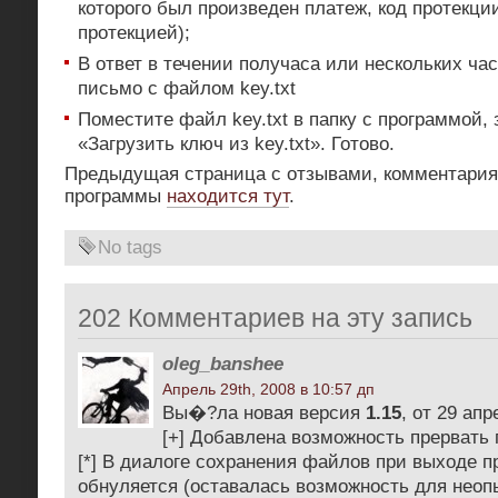
которого был произведен платеж, код протекци
протекцией);
В ответ в течении получаса или нескольких ча
письмо с файлом key.txt
Поместите файл key.txt в папку с программой, 
«Загрузить ключ из key.txt». Готово.
Предыдущая страница с отзывами, комментария
программы
находится тут
.
No tags
202 Комментариев на эту запись
oleg_banshee
Апрель 29th, 2008 в 10:57 дп
Вы�?ла новая версия
1.15
, от 29 апр
[+] Добавлена возможность прервать
[*] В диалоге сохранения файлов при выходе 
обнуляется (оставалась возможность для неоп