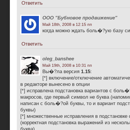
Ответить
ООО "Бубновое продвижение"
Май 18th, 2008 в 12:15 пп
когда можно ждать боль�?ую базу с
Ответить
oleg_banshee
Май 19th, 2008 в 10:31 пп
Вы�?ла версия
1.15
:
[*] включение/отключение автоматиче
в редакторе вынесено в опции
[*] исправлена подстановка вариантов с боль
макросов, где первый символ не буква (напоми
написан с боль�?ой буквы, то и вариант под
буквы)
[*] множественные исправления в подстановке
(корректная подстановка выражений из нескол
буква)