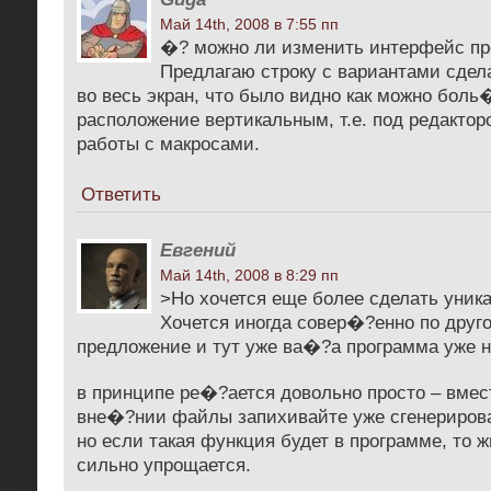
Май 14th, 2008 в 7:55 пп
�? можно ли изменить интерфейс п
Предлагаю строку с вариантами сдел
во весь экран, что было видно как можно бол
расположение вертикальным, т.е. под редактор
работы с макросами.
Ответить
Евгений
Май 14th, 2008 в 8:29 пп
>Но хочется еще более сделать уника
Хочется иногда совер�?енно по друг
предложение и тут уже ва�?а программа уже н
в принципе ре�?ается довольно просто – вмес
вне�?нии файлы запихивайте уже сгенериров
но если такая функция будет в программе, то ж
сильно упрощается.