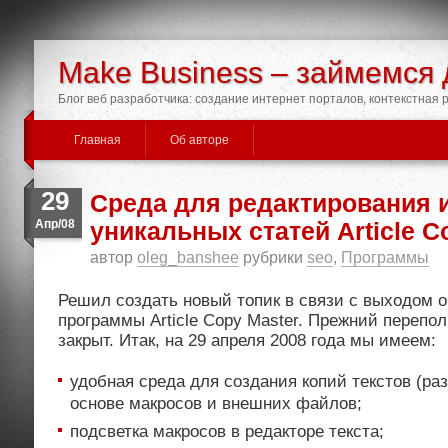
Make Business – займемся 
Блог веб разработчика: создание интернет порталов, контекстная
Главная
Об авторе
29
Среда для редактирования и
Апр/08
уникальных статей Article C
автор
oleg_banshee
рубрики
seo
,
Программы
Решил создать новый топик в связи с выходом 
программы Article Copy Master. Прежний перепо
закрыт. Итак, на 29 апреля 2008 года мы имеем:
удобная среда для создания копий текстов (ра
основе макросов и внешних файлов;
подсветка макросов в редакторе текста;