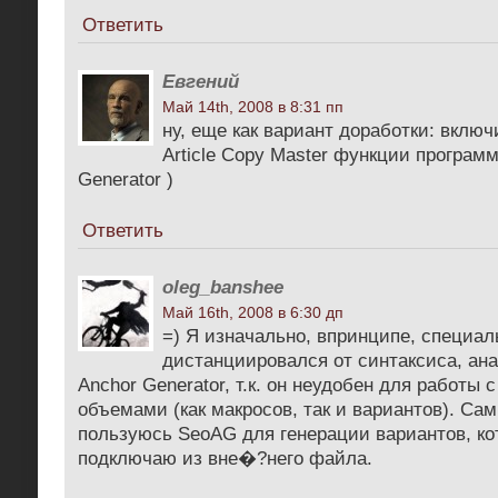
Ответить
Евгений
Май 14th, 2008 в 8:31 пп
ну, еще как вариант доработки: вклю
Article Copy Master функции програм
Generator )
Ответить
oleg_banshee
Май 16th, 2008 в 6:30 дп
=) Я изначально, впринципе, специал
дистанциировался от синтаксиса, ан
Anchor Generator, т.к. он неудобен для работы
объемами (как макросов, так и вариантов). Са
пользуюсь SeoAG для генерации вариантов, ко
подключаю из вне�?него файла.