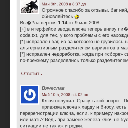
Май 9th, 2008 в 8:37 дп
Огромное спасибо за отзывы, баг най
обновляйтесь
Вы�?ла версия
1.14
от 9 мая 2008
[+] в итерфейсе ввода ключа теперь внизу пи�
code.txt, для тех, у кого проблемы с его нахож
[*] исправлен баг, из-за которого не грузилась 
альтернативным разделителем вариантов в ма
[*] исправлен недоработка, когда при «сборе»
по-прежнему разделялись только разделителе
Ответить
Вячеслав
Май 10th, 2008 в 4:02 пп
Ключ получил. Сразу такой вопрос: П
привязка ключа к харду и биосу, ест
перерегистрации ключа, если, к примеру накро
или мать? Ведь при замене железа ключ не буд
ситуации не так уж и редки.