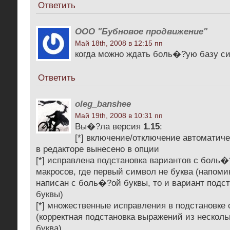
Ответить
ООО "Бубновое продвижение"
Май 18th, 2008 в 12:15 пп
когда можно ждать боль�?ую базу с
Ответить
oleg_banshee
Май 19th, 2008 в 10:31 пп
Вы�?ла версия
1.15
:
[*] включение/отключение автоматиче
в редакторе вынесено в опции
[*] исправлена подстановка вариантов с боль
макросов, где первый символ не буква (напоми
написан с боль�?ой буквы, то и вариант под
буквы)
[*] множественные исправления в подстановке
(корректная подстановка выражений из нескол
буква)