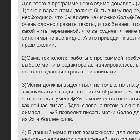
Для этого в программе необходимо добавить (
1)окно с вариантами должно быть внизу под ре
необходимо, что бы видеть как можно боль�?
очень сложно править тексты, и так бывает, чт
какой нить переменной, что затрудняет чтение т
синонимы не все видно. А это приводит к воз
предложении.
2)Сама технология работы с программой требуе
выборе метки в редакторе активизировалась, в
соответсвующая строка с синонинами.
3)Метки должны выделяться не только по знаку
заканчиваться сзади, т.е. таким образом – $сл
что позволит умень�?ить количество операций.
как сейчас писать $два_слова, а потом в окне 
символ _ . �? позволит писать метки более д
из 2х и боллее слов.
4) В данный момент нет возможности для легко
несколько вариантов предложений, что сущес