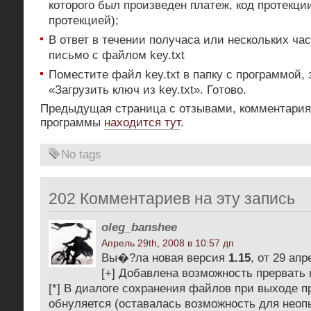
которого был произведен платеж, код протекци
протекцией);
В ответ в течении получаса или нескольких ча
письмо с файлом key.txt
Поместите файл key.txt в папку с программой, 
«Загрузить ключ из key.txt». Готово.
Предыдущая страница с отзывами, комментария
программы
находится тут
.
No tags
202 Комментариев на эту запись
oleg_banshee
Апрель 29th, 2008 в 10:57 дп
Вы�?ла новая версия
1.15
, от 29 апр
[+] Добавлена возможность прервать
[*] В диалоге сохранения файлов при выходе 
обнуляется (оставалась возможность для неоп