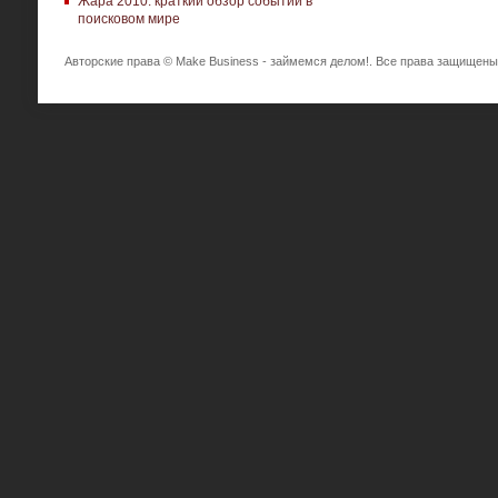
Жара 2010: краткий обзор событий в
поисковом мире
Авторские права © Make Business - займемся делом!. Все права защищены