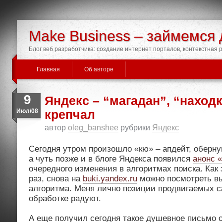
Make Business – займемся 
Блог веб разработчика: создание интернет порталов, контекстная
Главная
Об авторе
9
Яндекс – “магадан”, “находк
Июл/08
крепчал
автор
oleg_banshee
рубрики
Яндекс
Сегодня утром произошло «кю» – апдейт, оберн
а чуть позже и в блоге Яндекса появился
анонс 
очередного изменения в алгоритмах поиска. Как
раз, снова на
buki.yandex.ru
можно посмотреть вы
алгоритма. Меня лично позиции продвигаемых с
обработке радуют.
А еще получил сегодня такое душевное письмо о