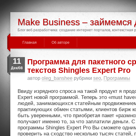
Make Business – займемся 
Блог веб разработчика: создание интернет порталов, контекстная
Главная
Об авторе
11
Программа для пакетного с
Дек/08
текстов Shingles Expert Pro
автор
oleg_banshee
рубрики
seo
,
Программы
Ввиду изрядного спроса на такой продукт я прод
Expert новой программой. Теперь это «must hav
людей, занимающихся статейным продвижением 
практикующих обмен статьями, клиентов бирж к
быть уверенными, что приобретая пакет «размно
получают именно то, за что заплатили деньги. 
программы Shingles Expert Pro Вы сможете одни
проверить на сходство несколько тысяч статей, 