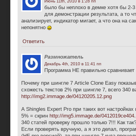
Июнь 11th, 2010 в 1:28 пп
было бы неплохо в демке хотя бы 2-3
для демонстрации результата, а то чт
анализирует, индикатор мигает, а что она на с
непонятно
Ответить
Размножатель
Декабрь 4th, 2010 в 11:41 пп
Программа НЕ правильно сравнивает 
Почему при шингле 7 Article Clone Easy показы
схожесть текстов 2% при шингле 7, всего 340 в
http://img2.immage.de/04120205.12.png
А Shingles Expert Pro при таких вот настройках
5% = скрин
http://img5.immage.de/0412019ce404
340 статей проверку прошло только 7!!! Как так?
Если проверять вручную, а я это делал, програ
(НЕ pro версией), то при шингле 7 куда проше