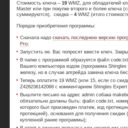
Стоимость ключа –
19
WMZ, для обладателей клю
Master или при покупке второго и более ключа (с
суммируются), скидка –
4
WMZ (итого стоимос
Порядок приобретения программы:
Сначала надо
скачать последнюю версию прогр
Pro
;
Запустить ее. Вас попросят ввести ключ. Закры
В папке с программой образуется файл code.tx
Вашего компьютера кодом (программа Shingles 
железу, но в случае апгрейда замена ключа бес
Теперь оплатите 19 WMZ (или 15, если со скид
Z428236142068 с комментарием Shingles Expert
Вышлите письмо на адрес admin собака makebu
обязательно должны быть: файл code.txt, номе
которого был произведен платеж, код протекци
протекцией), основания для получения скидки 
купленной ранее программы);
В ответ в течении получаса или нескольких ча