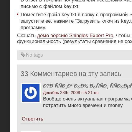
письмо с файлом key.txt
Поместите файл key.txt в папку с программой Sh
запустите её, нажимте “Загрузить ключ из key.t
программу.
Скачать
демо версию Shingles Expert Pro
, чтобы
функциональность (результаты сравнения не со
No tags
33 Комментариев на эту запись
Ð?Ð´ÑÑÐ¸Ð¹ Ð¿Ð¾ Ð¿ÑÑÐ¸ ÑÑÐ¿ÐµÑ
Декабрь 28th, 2008 в 5:21 пп
Вообще очень актуальная программа 
потратить много времени и money
Ответить