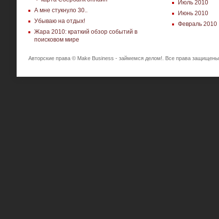
Июль 2010
А мне стукнуло 30..
Июнь 2010
Убываю на отдых!
Февраль 2010
Жара 2010: краткий обзор событий в
поисковом мире
Авторские права © Make Business - займемся делом!. Все права защищены