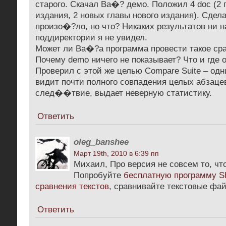
старого. Скачал Ва�? демо. Положил 4 doc (2 
издания, 2 новых главы нового издания). Сдел
произо�?ло, но что? Никаких результатов ни н
поддиректории я не увидел.
Может ли Ва�?а программа провести такое ср
Почему demo ничего не показывает? Что и где 
Проверил с этой же целью Compare Suite – одн
видит почти полного совпадения целых абзацев
след��твие, выдает неверную статистику.
Ответить
oleg_banshee
Март 19th, 2010 в 6:39 пп
Михаил, Про версия не совсем то, чт
Попробуйте
бесплатную программу Sh
сравнения текстов
, сравнивайте текстовые фай
Ответить