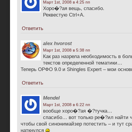
Март 1st, 2008 в 4:25 пп
Хоро�?ая вещь, спасибо.
Реквестую Ctrl+A.
Ответить
alex hvorost
Март 1st, 2008 в 5:38 пп
Как раз назрела необходимость в бо
текстов определенной тематики…
Теперь ОРФО 9.0 и Shingles Expert – мои осн
Ответить
Mendel
Март 1st, 2008 в 6:22 пп
вообще хоро�?ая �?тучка…
спасибо… вот только ре�?ил найти ч
чтобы свой синонимайзер потестить – и тут сра
наткнулся