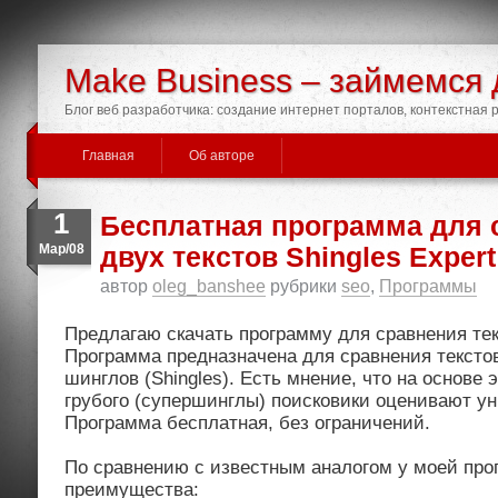
Make Business – займемся 
Блог веб разработчика: создание интернет порталов, контекстная
Главная
Об авторе
1
Бесплатная программа для 
Мар/08
двух текстов Shingles Expert
автор
oleg_banshee
рубрики
seo
,
Программы
Предлагаю скачать программу для сравнения текс
Программа предназначена для сравнения тексто
шинглов (Shingles). Есть мнение, что на основе 
грубого (супершинглы) поисковики оценивают ун
Программа бесплатная, без ограничений.
По сравнению с известным аналогом у моей пр
преимущества: