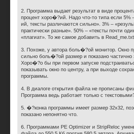
2. Программа выдает результат в виде процента
процент хоро�?ий. Надо что-то типа если 5% 
ий, тексты различаются сильно». 3% – «резуль
практически разные». 50% – «тексты почти оди
«плагиат». То же самое добавить в Read_me.txt
3. Похоже, у автора боль�?ой монитор. Окно 
сильно боль�?ой размер и показано частично з
Хоро�?о бы при первом запуске подстраиватьс
показывать окно по центру, а при выходе сохра
программы.
4. В диалоге открытия файла не прописаны фи
Программа ведь работает только с текстовыми
5. �?конка программы имеет размер 32х32, поэ
показано непонятно что.
6. Программами PE Optimizer и StripReloc уме
файла до 550,5 Кб против 580,5 автора. Архива