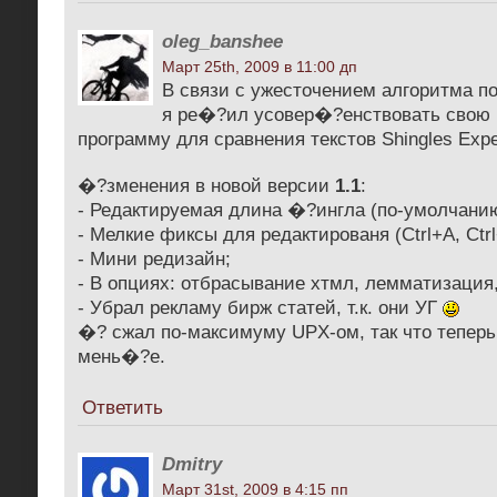
oleg_banshee
Март 25th, 2009 в 11:00 дп
В связи с ужесточением алгоритма п
я ре�?ил усовер�?енствовать свою
программу для сравнения текстов Shingles Expe
�?зменения в новой версии
1.1
:
- Редактируемая длина �?ингла (по-умолчанию
- Мелкие фиксы для редактированя (Ctrl+A, Ctrl
- Мини редизайн;
- В опциях: отбрасывание хтмл, лемматизация,
- Убрал рекламу бирж статей, т.к. они УГ
�? сжал по-максимуму UPX-ом, так что теперь 
мень�?е.
Ответить
Dmitry
Март 31st, 2009 в 4:15 пп