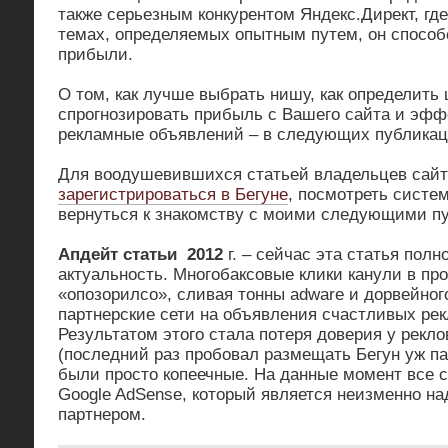
также серьезным конкурентом Яндекс.Директ, гд
темах, определяемых опытным путем, он спосо
прибыли.
О том, как лучше выбрать нишу, как определить 
спрогнозировать прибыль с Вашего сайта и эфф
рекламные объявлений – в следующих публикац
Для воодушевившихся статьей владельцев сайт
зарегистрироваться в Бегуне
, посмотреть систе
вернуться к знакомству с моими следующими п
Апдейт статьи 2012
г. – сейчас эта статья пол
актуальность. Многобаксовые клики канули в пр
«опозорилсо», сливая тонны adware и дорвейног
партнерские сети на объявления счастливых рек
Результатом этого стала потеря доверия у рекло
(последний раз пробовал размещать Бегун уж пар
были просто копеечные. На данные момент все 
Google AdSense, который является неизменно н
партнером.