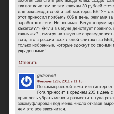
захотел сам стать рекламодателем, создал сайт
так вот клик там по эти ключам 30 рублей сто
для рекламодателей и веб мастеров БЕГУН отс
этот приносил прибыль 60$ в день, реклама за 
заработок в сети. Не понимаю Бегун коррумпир
кажется??? �?ли в бегуне действует правило,
кавычках? , смотря на такую не справедливост
того, что в россии всех людей считают за БЫД
только избранные, которые здохнут со своим
украденными!
Ответить
gidrowell
Февраль 12th, 2011 в 11:15 пп
По коммерческой тематики (интернет
Гога приносит в среднем 20$ в день с
пришлось убрать меню и разместить туда рекл 
закамуфлирован под меню.Число отказов выро
чем это все закончится.