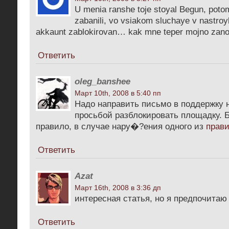
U menia ranshe toje stoyal Begun, pot
zabanili, vo vsiakom sluchaye v nastro
akkaunt zablokirovan… kak mne teper mojno zanov
Ответить
oleg_banshee
Март 10th, 2008 в 5:40 пп
Надо направить письмо в поддержку 
просьбой разблокировать площадку. Б
правило, в случае нару�?ения одного из
прав
Ответить
Azat
Март 16th, 2008 в 3:36 дп
интересная статья, но я предпочита
Ответить