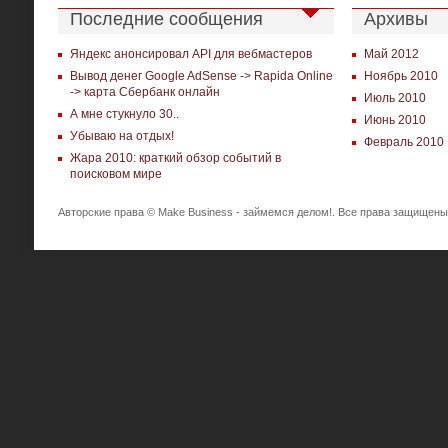
Последние сообщения
Архивы
Яндекс анонсировал API для вебмастеров
Май 2012
Вывод денег Google AdSense -> Rapida Online
Ноябрь 2010
-> карта Сбербанк онлайн
Июль 2010
А мне стукнуло 30..
Июнь 2010
Убываю на отдых!
Февраль 2010
Жара 2010: краткий обзор событий в
поисковом мире
Авторские права © Make Business - займемся делом!. Все права защищены