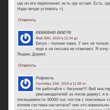
где он его переплюнет, есть где остает. Есть, г
Надо везде успевать =)
Ответить
Ð­ÐÐÐÐ¢Ð ÐÐÐ?Ð
Май 30th, 2010 в 12:34 дп
Бегун – полная лажа. У них не только
еще и на письма не отвечают. Я хочу 
Яндекс.Директ.
Ответить
Рафаель
Сентябрь 13th, 2010 в 11:58 пп
Не работайте с бегуном!!!! Веб масте
рекламодателей за лохов держут, я в 
посещаемости 30000 тыс хостов с поисковых си
кликов система насчитала? оно это нормально